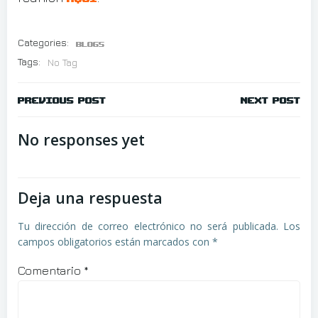
Categories:
Blogs
Tags:
No Tag
Navegación
Navegació
Previous post
Next post
de
de
No responses yet
entradas
entradas
Deja una respuesta
Tu dirección de correo electrónico no será publicada.
Los
campos obligatorios están marcados con
*
Comentario
*