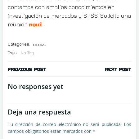
contamos con amplios conocimientos en
investigación de mercados y SPSS. Solicita una
reunión
.
aquí
Categories:
Blogs
Tags:
No Tag
Navegación
Navegació
Previous post
Next post
de
de
No responses yet
entradas
entradas
Deja una respuesta
Tu dirección de correo electrónico no será publicada.
Los
campos obligatorios están marcados con
*